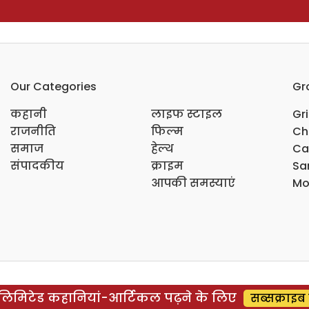
Our Categories
Gr
कहानी
लाइफ स्टाइल
Gr
राजनीति
फिल्म
Ch
समाज
हेल्थ
Ca
संपादकीय
क्राइम
Sar
आपकी समस्याएं
Mo
िमिटेड कहानियां-आर्टिकल पढ़ने के लिए
सब्सक्राइब 