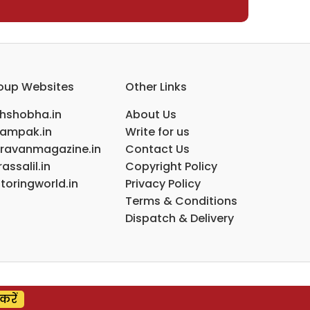
oup Websites
Other Links
ihshobha.in
About Us
ampak.in
Write for us
ravanmagazine.in
Contact Us
assalil.in
Copyright Policy
toringworld.in
Privacy Policy
Terms & Conditions
Dispatch & Delivery
करें