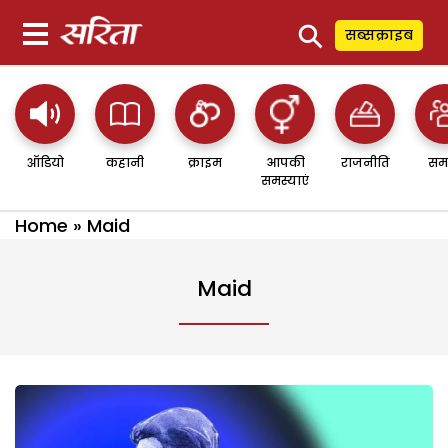
⚲
सब्सक्राइब
ऑडियो
कहानी
क्राइम
आपकी
राजनीति
सम
समस्याएं
Home
»
Maid
Maid