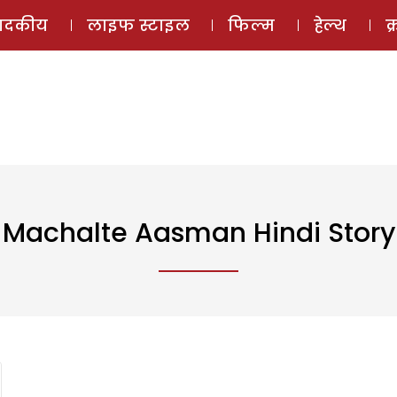
ई-मैगज़ीन
ऑडियो 
पादकीय
लाइफ स्टाइल
फिल्म
हेल्थ
क
Machalte Aasman Hindi Story