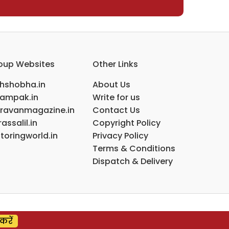
oup Websites
Other Links
ihshobha.in
About Us
ampak.in
Write for us
ravanmagazine.in
Contact Us
assalil.in
Copyright Policy
toringworld.in
Privacy Policy
Terms & Conditions
Dispatch & Delivery
करें