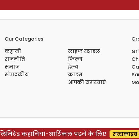
Our Categories
Gr
कहानी
लाइफ स्टाइल
Gr
राजनीति
फिल्म
Ch
समाज
हेल्थ
Ca
संपादकीय
क्राइम
Sar
आपकी समस्याएं
Mo
िमिटेड कहानियां-आर्टिकल पढ़ने के लिए
सब्सक्राइब 