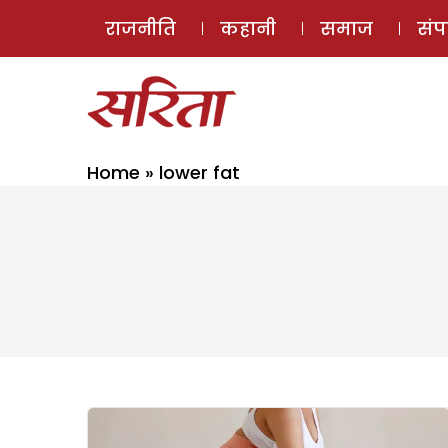
राजनीति
कहानी
समाज
सं
Home
»
lower fat