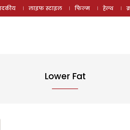
ई-मैगज़ीन
ऑडियो 
पादकीय
लाइफ स्टाइल
फिल्म
हेल्थ
क
Lower Fat