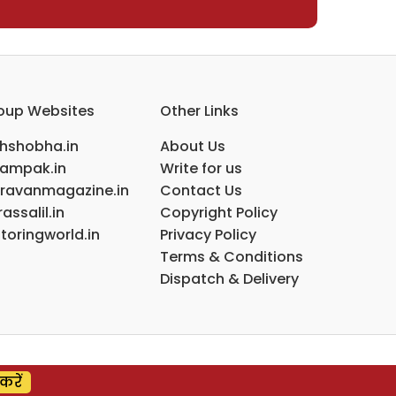
oup Websites
Other Links
ihshobha.in
About Us
ampak.in
Write for us
ravanmagazine.in
Contact Us
assalil.in
Copyright Policy
toringworld.in
Privacy Policy
Terms & Conditions
Dispatch & Delivery
करें