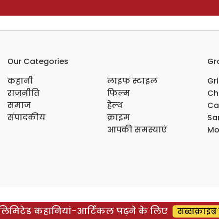
Our Categories
Gr
कहानी
लाइफ स्टाइल
Gr
राजनीति
फिल्म
Ch
समाज
हेल्थ
Ca
संपादकीय
क्राइम
Sar
आपकी समस्याएं
Mo
िमिटेड कहानियां-आर्टिकल पढ़ने के लिए
सब्सक्राइब 