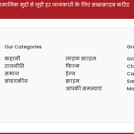
ाजिक मुद्दों से जुड़ी हर जानकारी के लिए सब्सक्राइब करिए
Our Categories
Gr
कहानी
लाइफ स्टाइल
Gr
राजनीति
फिल्म
Ch
समाज
हेल्थ
Ca
संपादकीय
क्राइम
Sar
आपकी समस्याएं
Mo