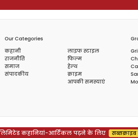
Our Categories
Gr
कहानी
लाइफ स्टाइल
Gr
राजनीति
फिल्म
Ch
समाज
हेल्थ
Ca
संपादकीय
क्राइम
Sar
आपकी समस्याएं
Mo
िमिटेड कहानियां-आर्टिकल पढ़ने के लिए
सब्सक्राइब 