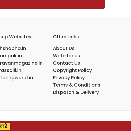
oup Websites
Other Links
ihshobha.in
About Us
ampak.in
Write for us
ravanmagazine.in
Contact Us
assalil.in
Copyright Policy
toringworld.in
Privacy Policy
Terms & Conditions
Dispatch & Delivery
करें