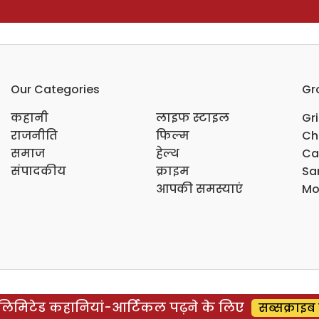
Our Categories
Gr
कहानी
लाइफ स्टाइल
Gr
राजनीति
फिल्म
Ch
समाज
हेल्थ
Ca
संपादकीय
क्राइम
Sar
आपकी समस्याएं
Mo
िमिटेड कहानियां-आर्टिकल पढ़ने के लिए
सब्सक्राइब 