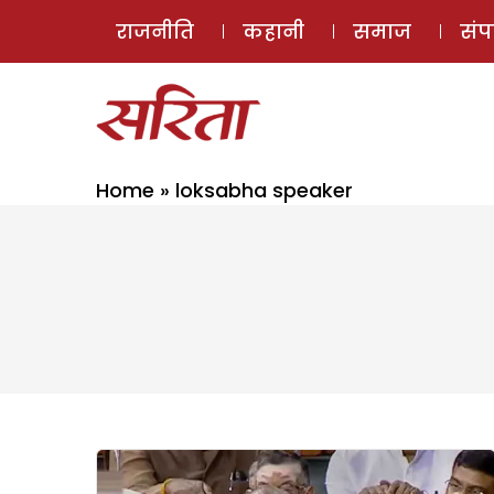
राजनीति
कहानी
समाज
सं
Home
»
loksabha speaker