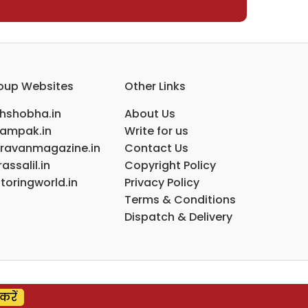
oup Websites
Other Links
ihshobha.in
About Us
ampak.in
Write for us
ravanmagazine.in
Contact Us
assalil.in
Copyright Policy
toringworld.in
Privacy Policy
Terms & Conditions
Dispatch & Delivery
करें