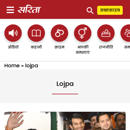
⚲
सब्सक्राइब
ऑडियो
कहानी
क्राइम
आपकी
राजनीति
सम
समस्याएं
Home
»
lojpa
Lojpa