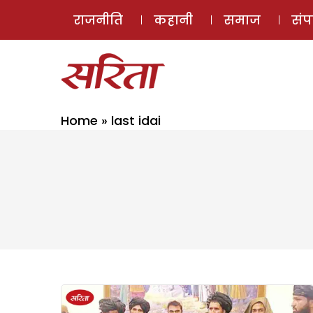
राजनीति
कहानी
समाज
सं
Home
»
last idai