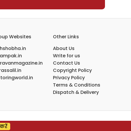
oup Websites
Other Links
ihshobha.in
About Us
ampak.in
Write for us
ravanmagazine.in
Contact Us
assalil.in
Copyright Policy
toringworld.in
Privacy Policy
Terms & Conditions
Dispatch & Delivery
करें