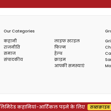
Our Categories
Gr
कहानी
लाइफ स्टाइल
Gr
राजनीति
फिल्म
Ch
समाज
हेल्थ
Ca
संपादकीय
क्राइम
Sar
आपकी समस्याएं
Mo
िमिटेड कहानियां-आर्टिकल पढ़ने के लिए
सब्सक्राइब 