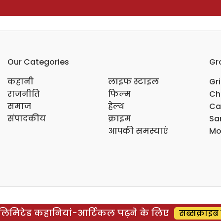
Our Categories
Gr
कहानी
लाइफ स्टाइल
Gr
राजनीति
फिल्म
Ch
समाज
हेल्थ
Ca
संपादकीय
क्राइम
Sar
आपकी समस्याएं
Mo
िमिटेड कहानियां-आर्टिकल पढ़ने के लिए
सब्सक्राइब 