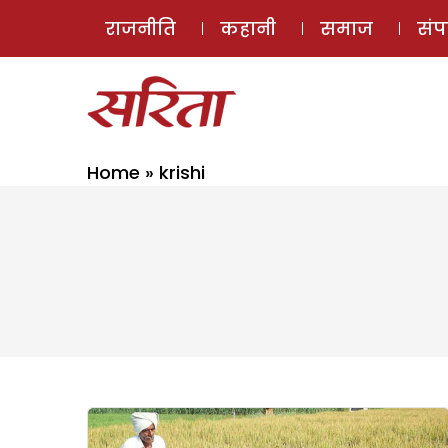
राजनीति
कहानी
समाज
सं
Home
»
krishi