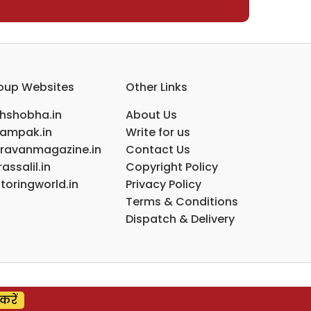
oup Websites
Other Links
ihshobha.in
About Us
ampak.in
Write for us
ravanmagazine.in
Contact Us
assalil.in
Copyright Policy
toringworld.in
Privacy Policy
Terms & Conditions
Dispatch & Delivery
करें