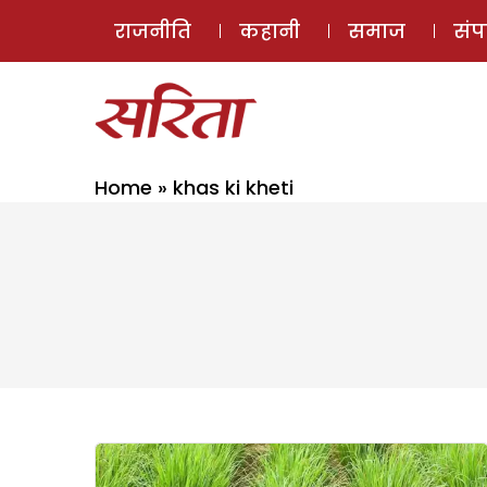
राजनीति
कहानी
समाज
सं
Home
»
khas ki kheti