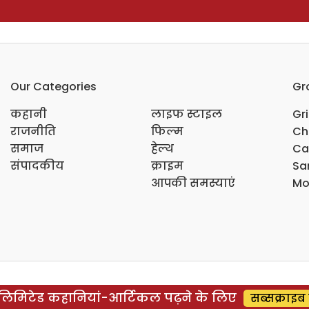
Our Categories
Gr
कहानी
लाइफ स्टाइल
Gr
राजनीति
फिल्म
Ch
समाज
हेल्थ
Ca
संपादकीय
क्राइम
Sar
आपकी समस्याएं
Mo
िमिटेड कहानियां-आर्टिकल पढ़ने के लिए
सब्सक्राइब 