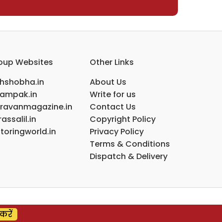
oup Websites
Other Links
ihshobha.in
About Us
ampak.in
Write for us
ravanmagazine.in
Contact Us
assalil.in
Copyright Policy
toringworld.in
Privacy Policy
Terms & Conditions
Dispatch & Delivery
करें