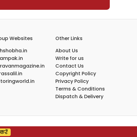
oup Websites
Other Links
ihshobha.in
About Us
ampak.in
Write for us
ravanmagazine.in
Contact Us
assalil.in
Copyright Policy
toringworld.in
Privacy Policy
Terms & Conditions
Dispatch & Delivery
करें