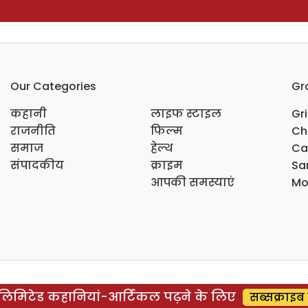
Our Categories
Gr
कहानी
लाइफ स्टाइल
Gr
राजनीति
फिल्म
Ch
समाज
हेल्थ
Ca
संपादकीय
क्राइम
Sar
आपकी समस्याएं
Mo
िमिटेड कहानियां-आर्टिकल पढ़ने के लिए
सब्सक्राइब 