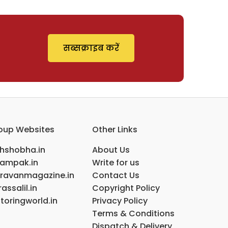
सब्सक्राइब करें
oup Websites
Other Links
ihshobha.in
About Us
ampak.in
Write for us
ravanmagazine.in
Contact Us
assalil.in
Copyright Policy
toringworld.in
Privacy Policy
Terms & Conditions
Dispatch & Delivery