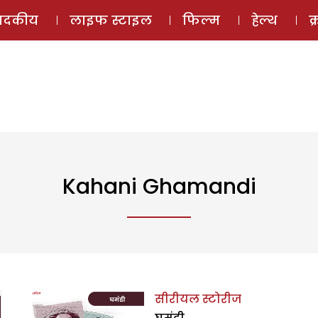
ई-मैगज़ीन
ऑडियो 
पादकीय
लाइफ स्टाइल
फिल्म
हेल्थ
क
Kahani Ghamandi
सीरीयल स्टोरीज