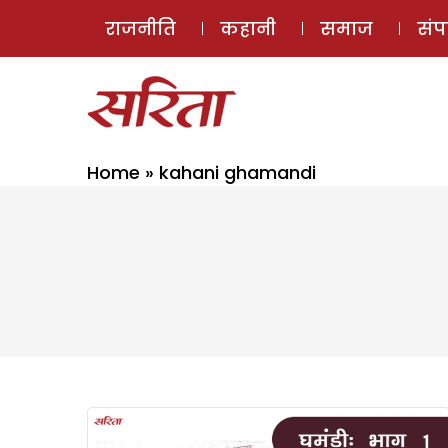
राजनीति
कहानी
समाज
सं
Home
»
kahani ghamandi