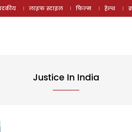
ई-मैगज़ीन
ऑडियो 
पादकीय
लाइफ स्टाइल
फिल्म
हेल्थ
क
Justice In India