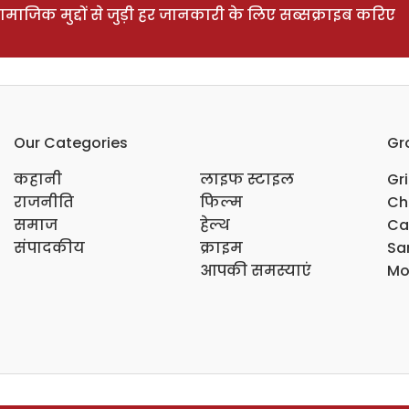
ाजिक मुद्दों से जुड़ी हर जानकारी के लिए सब्सक्राइब करिए
Our Categories
Gr
कहानी
लाइफ स्टाइल
Gr
राजनीति
फिल्म
Ch
समाज
हेल्थ
Ca
संपादकीय
क्राइम
Sar
आपकी समस्याएं
Mo