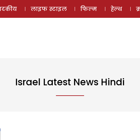
ई-मैगज़ीन
ऑडियो 
पादकीय
लाइफ स्टाइल
फिल्म
हेल्थ
क
Israel Latest News Hindi