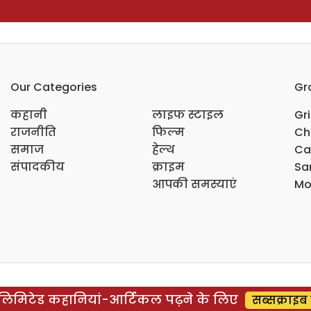
Our Categories
Gr
कहानी
लाइफ स्टाइल
Gr
राजनीति
फिल्म
Ch
समाज
हेल्थ
Ca
संपादकीय
क्राइम
Sar
आपकी समस्याएं
Mo
िमिटेड कहानियां-आर्टिकल पढ़ने के लिए
सब्सक्राइब 