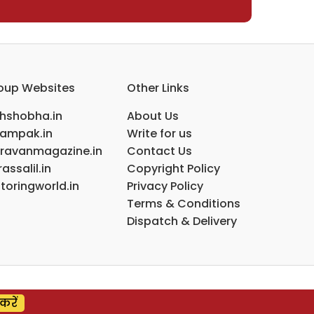
oup Websites
Other Links
ihshobha.in
About Us
ampak.in
Write for us
ravanmagazine.in
Contact Us
assalil.in
Copyright Policy
toringworld.in
Privacy Policy
Terms & Conditions
Dispatch & Delivery
करें