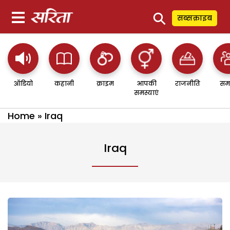
⚲
सब्सक्राइब
ऑडियो
कहानी
क्राइम
आपकी
राजनीति
सम
समस्याएं
Home
»
Iraq
Iraq