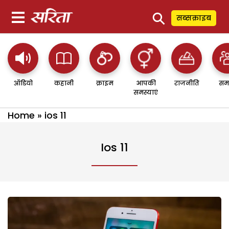
⚲
सब्सक्राइब
ऑडियो
कहानी
क्राइम
आपकी
राजनीति
सम
समस्याएं
Home
»
ios 11
Ios 11