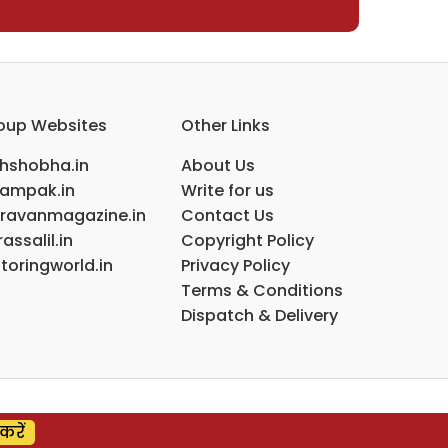
oup Websites
Other Links
ihshobha.in
About Us
ampak.in
Write for us
ravanmagazine.in
Contact Us
assalil.in
Copyright Policy
toringworld.in
Privacy Policy
Terms & Conditions
Dispatch & Delivery
करें