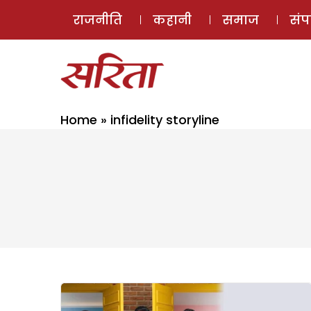
राजनीति
कहानी
समाज
सं
Home
»
infidelity storyline