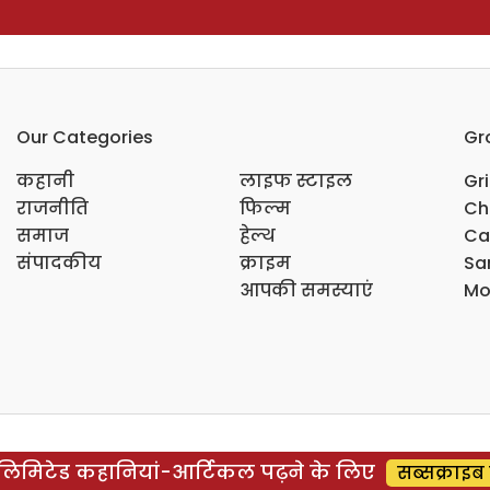
Our Categories
Gr
कहानी
लाइफ स्टाइल
Gr
राजनीति
फिल्म
Ch
समाज
हेल्थ
Ca
संपादकीय
क्राइम
Sar
आपकी समस्याएं
Mo
िमिटेड कहानियां-आर्टिकल पढ़ने के लिए
सब्सक्राइब 