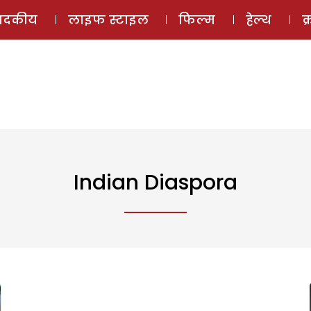
ई-मैगज़ीन
ऑडियो 
पादकीय
लाइफ स्टाइल
फिल्म
हेल्थ
क
Indian Diaspora