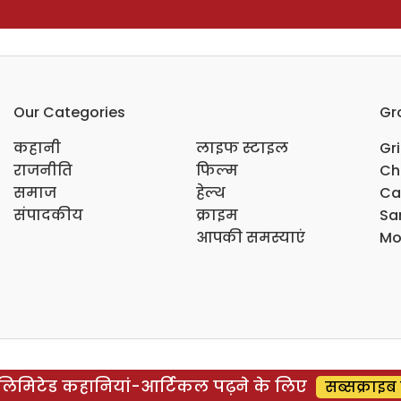
Our Categories
Gr
कहानी
लाइफ स्टाइल
Gr
राजनीति
फिल्म
Ch
समाज
हेल्थ
Ca
संपादकीय
क्राइम
Sar
आपकी समस्याएं
Mo
िमिटेड कहानियां-आर्टिकल पढ़ने के लिए
सब्सक्राइब 