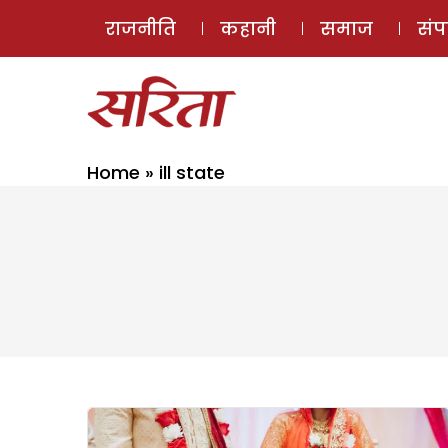
राजनीति
कहानी
समाज
सं
Home
»
ill state