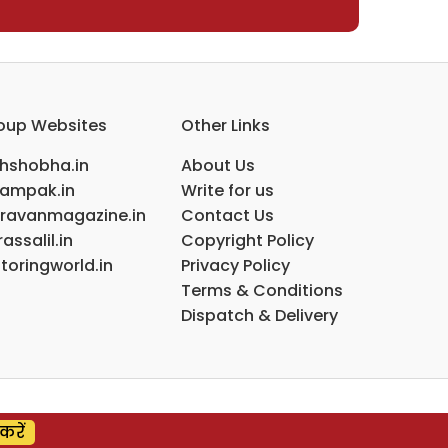
oup Websites
Other Links
ihshobha.in
About Us
ampak.in
Write for us
ravanmagazine.in
Contact Us
assalil.in
Copyright Policy
toringworld.in
Privacy Policy
Terms & Conditions
Dispatch & Delivery
करें