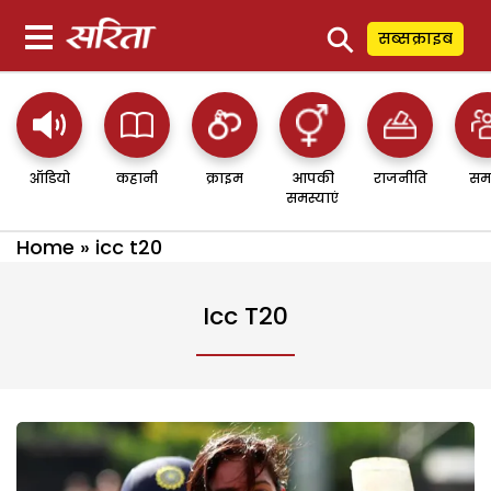
⚲
सब्सक्राइब
ऑडियो
कहानी
क्राइम
आपकी
राजनीति
सम
समस्याएं
Home
»
icc t20
Icc T20