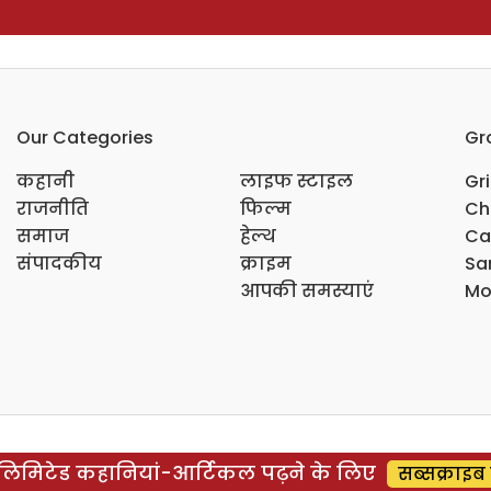
Our Categories
Gr
कहानी
लाइफ स्टाइल
Gr
राजनीति
फिल्म
Ch
समाज
हेल्थ
Ca
संपादकीय
क्राइम
Sar
आपकी समस्याएं
Mo
िमिटेड कहानियां-आर्टिकल पढ़ने के लिए
सब्सक्राइब 