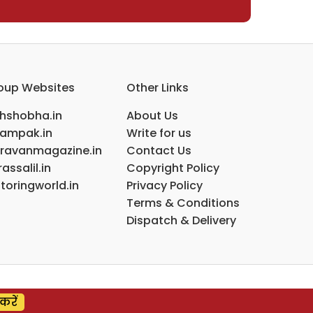
oup Websites
Other Links
ihshobha.in
About Us
ampak.in
Write for us
ravanmagazine.in
Contact Us
assalil.in
Copyright Policy
toringworld.in
Privacy Policy
Terms & Conditions
Dispatch & Delivery
करें