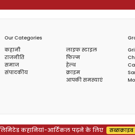
Our Categories
Gr
कहानी
लाइफ स्टाइल
Gr
राजनीति
फिल्म
Ch
समाज
हेल्थ
Ca
संपादकीय
क्राइम
Sar
आपकी समस्याएं
Mo
िमिटेड कहानियां-आर्टिकल पढ़ने के लिए
सब्सक्राइब 