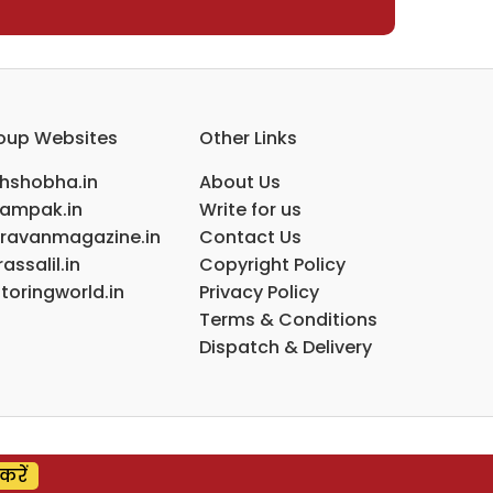
oup Websites
Other Links
ihshobha.in
About Us
ampak.in
Write for us
ravanmagazine.in
Contact Us
assalil.in
Copyright Policy
toringworld.in
Privacy Policy
Terms & Conditions
Dispatch & Delivery
करें