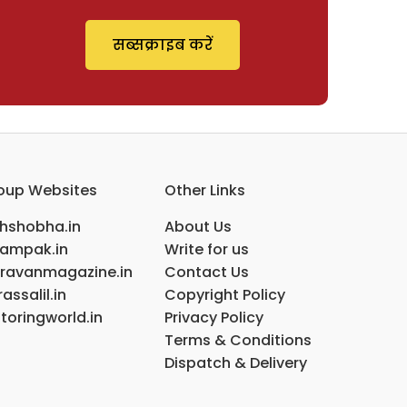
सब्सक्राइब करें
oup Websites
Other Links
ihshobha.in
About Us
ampak.in
Write for us
ravanmagazine.in
Contact Us
assalil.in
Copyright Policy
toringworld.in
Privacy Policy
Terms & Conditions
Dispatch & Delivery