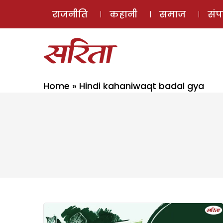
राजनीति
कहानी
समाज
सं
Home
»
Hindi kahaniwaqt badal gya