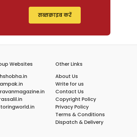
सब्सक्राइब करें
oup Websites
Other Links
ihshobha.in
About Us
ampak.in
Write for us
ravanmagazine.in
Contact Us
assalil.in
Copyright Policy
toringworld.in
Privacy Policy
Terms & Conditions
Dispatch & Delivery