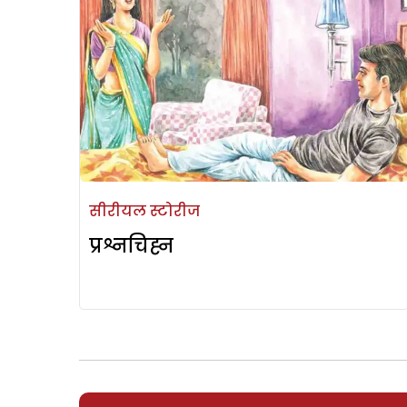
सीरीयल स्टोरीज
प्रश्नचिह्न