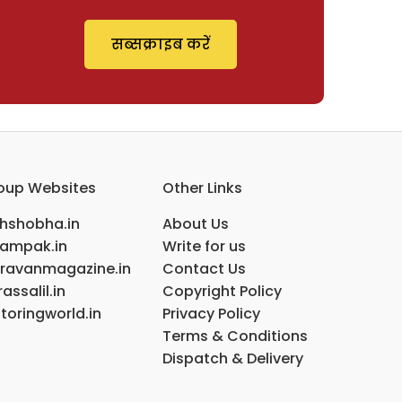
सब्सक्राइब करें
oup Websites
Other Links
ihshobha.in
About Us
ampak.in
Write for us
ravanmagazine.in
Contact Us
assalil.in
Copyright Policy
toringworld.in
Privacy Policy
Terms & Conditions
Dispatch & Delivery