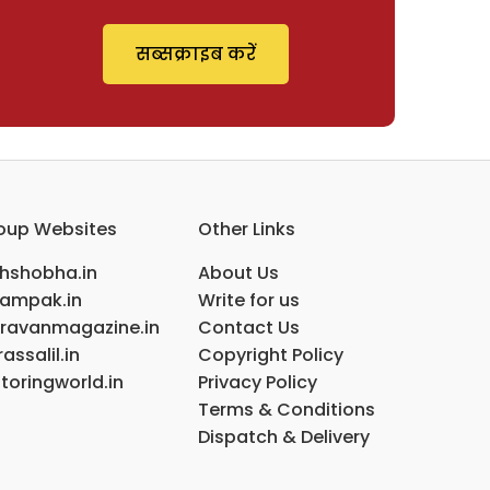
सब्सक्राइब करें
oup Websites
Other Links
ihshobha.in
About Us
ampak.in
Write for us
ravanmagazine.in
Contact Us
assalil.in
Copyright Policy
toringworld.in
Privacy Policy
Terms & Conditions
Dispatch & Delivery