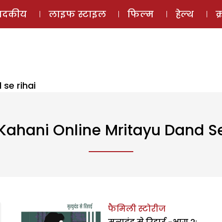
ई-मैगज़ीन
ऑडियो 
पादकीय
लाइफ स्टाइल
फिल्म
हेल्थ
क
 se rihai
 Kahani Online Mritayu Dand Se
फैमिली स्टोरीज