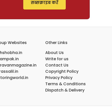
सब्सक्राइब करें
oup Websites
Other Links
ihshobha.in
About Us
ampak.in
Write for us
ravanmagazine.in
Contact Us
assalil.in
Copyright Policy
toringworld.in
Privacy Policy
Terms & Conditions
Dispatch & Delivery