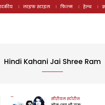
ई-मैगज़ीन
ऑडियो 
पादकीय
लाइफ स्टाइल
फिल्म
हेल्थ
क
Hindi Kahani Jai Shree Ram
सीरीयल स्टोरीज