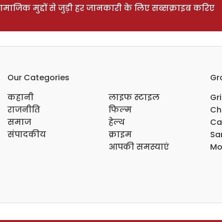
ाजिक मुद्दों से जुड़ी हर जानकारी के लिए सब्सक्राइब करिए
Our Categories
Gr
कहानी
लाइफ स्टाइल
Gr
राजनीति
फिल्म
Ch
समाज
हेल्थ
Ca
संपादकीय
क्राइम
Sar
आपकी समस्याएं
Mo