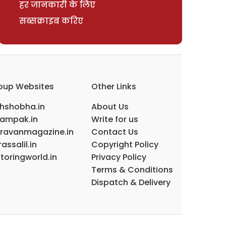
हर जानकारी के लिए
सब्सक्राइब करिए
oup Websites
Other Links
ihshobha.in
About Us
ampak.in
Write for us
ravanmagazine.in
Contact Us
assalil.in
Copyright Policy
toringworld.in
Privacy Policy
Terms & Conditions
Dispatch & Delivery