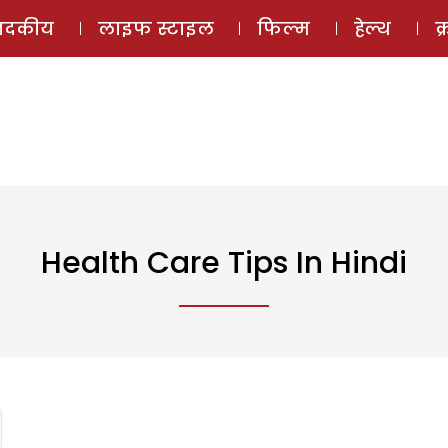
ई-मैगज़ीन
ऑडियो 
पादकीय
लाइफ स्टाइल
फिल्म
हेल्थ
क
Health Care Tips In Hindi