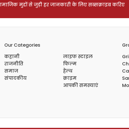
ाजिक मुद्दों से जुड़ी हर जानकारी के लिए सब्सक्राइब करिए
Our Categories
Gr
कहानी
लाइफ स्टाइल
Gr
राजनीति
फिल्म
Ch
समाज
हेल्थ
Ca
संपादकीय
क्राइम
Sar
आपकी समस्याएं
Mo