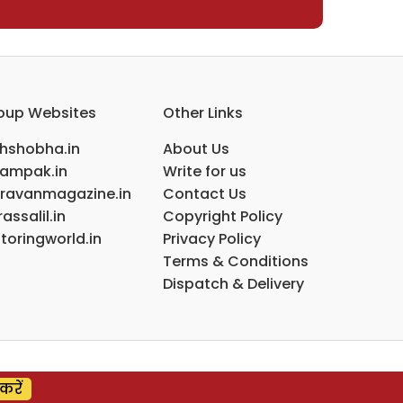
oup Websites
Other Links
ihshobha.in
About Us
ampak.in
Write for us
ravanmagazine.in
Contact Us
assalil.in
Copyright Policy
toringworld.in
Privacy Policy
Terms & Conditions
Dispatch & Delivery
करें