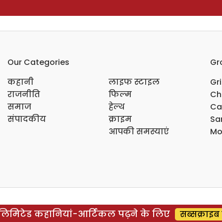
Our Categories
Gr
कहानी
लाइफ स्टाइल
Gr
राजनीति
फिल्म
Ch
समाज
हेल्थ
Ca
संपादकीय
क्राइम
Sar
आपकी समस्याएं
Mo
िमिटेड कहानियां-आर्टिकल पढ़ने के लिए
सब्सक्राइब 