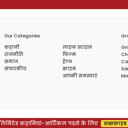
Our Categories
Gr
कहानी
लाइफ स्टाइल
Gr
राजनीति
फिल्म
Ch
समाज
हेल्थ
Ca
संपादकीय
क्राइम
Sar
आपकी समस्याएं
Mo
िमिटेड कहानियां-आर्टिकल पढ़ने के लिए
सब्सक्राइब 