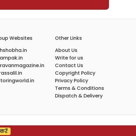
oup Websites
Other Links
ihshobha.in
About Us
ampak.in
Write for us
ravanmagazine.in
Contact Us
assalil.in
Copyright Policy
toringworld.in
Privacy Policy
Terms & Conditions
Dispatch & Delivery
करें