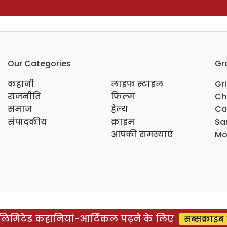
Our Categories
Gr
कहानी
लाइफ स्टाइल
Gr
राजनीति
फिल्म
Ch
समाज
हेल्थ
Ca
संपादकीय
क्राइम
Sar
आपकी समस्याएं
Mo
िमिटेड कहानियां-आर्टिकल पढ़ने के लिए
सब्सक्राइब 