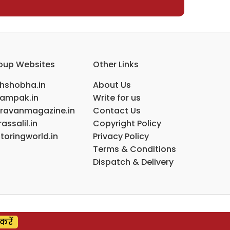
oup Websites
Other Links
ihshobha.in
About Us
ampak.in
Write for us
ravanmagazine.in
Contact Us
assalil.in
Copyright Policy
toringworld.in
Privacy Policy
Terms & Conditions
Dispatch & Delivery
करें