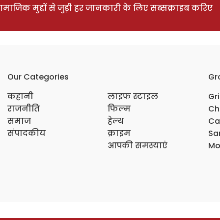
ाजिक मुद्दों से जुड़ी हर जानकारी के लिए सब्सक्राइब करिए
Our Categories
Gr
कहानी
लाइफ स्टाइल
Gr
राजनीति
फिल्म
Ch
समाज
हेल्थ
Ca
संपादकीय
क्राइम
Sar
आपकी समस्याएं
Mo