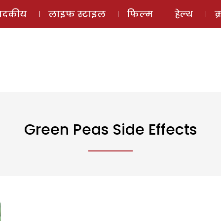
ई-मैगज़ीन
ऑडियो 
पादकीय
लाइफ स्टाइल
फिल्म
हेल्थ
क
Green Peas Side Effects