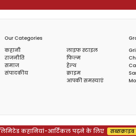
Our Categories
Gr
कहानी
लाइफ स्टाइल
Gr
राजनीति
फिल्म
Ch
समाज
हेल्थ
Ca
संपादकीय
क्राइम
Sar
आपकी समस्याएं
Mo
िमिटेड कहानियां-आर्टिकल पढ़ने के लिए
सब्सक्राइब 