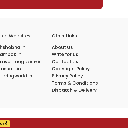
oup Websites
Other Links
ihshobha.in
About Us
ampak.in
Write for us
ravanmagazine.in
Contact Us
assalil.in
Copyright Policy
toringworld.in
Privacy Policy
Terms & Conditions
Dispatch & Delivery
करें