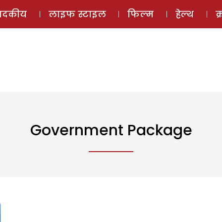
ई-मैगज़ीन
ऑडियो 
पादकीय
लाइफ स्टाइल
फिल्म
हेल्थ
क
Government Package