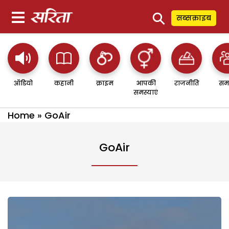
⚲
सब्सक्राइब
ऑडियो
कहानी
क्राइम
आपकी
राजनीति
सम
समस्याएं
Home
»
GoAir
GoAir