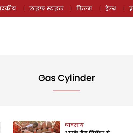
ई-मैगज़ीन
ऑडियो 
पादकीय
लाइफ स्टाइल
फिल्म
हेल्थ
क
Gas Cylinder
व्यवसाय