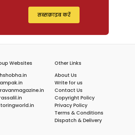
सब्सक्राइब करें
oup Websites
Other Links
ihshobha.in
About Us
ampak.in
Write for us
ravanmagazine.in
Contact Us
assalil.in
Copyright Policy
toringworld.in
Privacy Policy
Terms & Conditions
Dispatch & Delivery