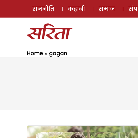
राजनीति
कहानी
समाज
सं
Home
»
gagan