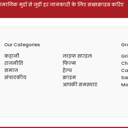
ाजिक मुद्दों से जुड़ी हर जानकारी के लिए सब्सक्राइब करिए
Our Categories
Gr
कहानी
लाइफ स्टाइल
Gr
राजनीति
फिल्म
Ch
समाज
हेल्थ
Ca
संपादकीय
क्राइम
Sar
आपकी समस्याएं
Mo