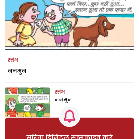
स्तंभ
ननमुन
स्तंभ
ननमुन
सरिता डिजिटल सब्सक्राइब करें