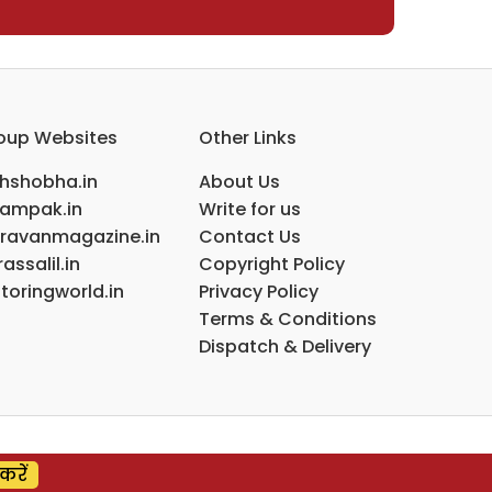
oup Websites
Other Links
ihshobha.in
About Us
ampak.in
Write for us
ravanmagazine.in
Contact Us
assalil.in
Copyright Policy
toringworld.in
Privacy Policy
Terms & Conditions
Dispatch & Delivery
करें