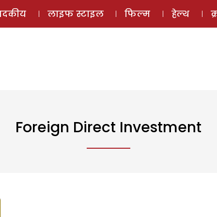
ई-मैगज़ीन
ऑडियो 
पादकीय
लाइफ स्टाइल
फिल्म
हेल्थ
क
Foreign Direct Investment