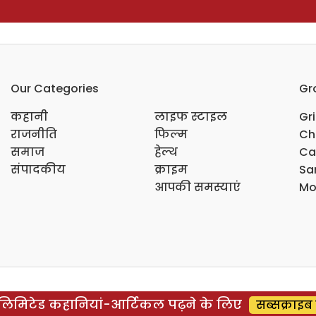
Our Categories
Gr
कहानी
लाइफ स्टाइल
Gr
राजनीति
फिल्म
Ch
समाज
हेल्थ
Ca
संपादकीय
क्राइम
Sar
आपकी समस्याएं
Mo
िमिटेड कहानियां-आर्टिकल पढ़ने के लिए
सब्सक्राइब 