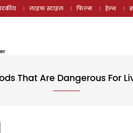
ई-मैगज़ीन
ऑडियो 
पादकीय
लाइफ स्टाइल
फिल्म
हेल्थ
क
er
ods That Are Dangerous For Li