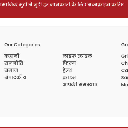
ाजिक मुद्दों से जुड़ी हर जानकारी के लिए सब्सक्राइब करिए
Our Categories
Gr
कहानी
लाइफ स्टाइल
Gr
राजनीति
फिल्म
Ch
समाज
हेल्थ
Ca
संपादकीय
क्राइम
Sar
आपकी समस्याएं
Mo