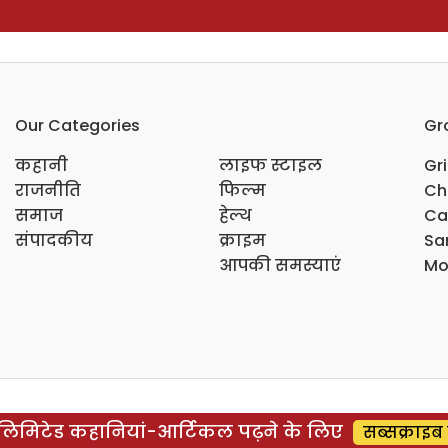
Our Categories
Gr
कहानी
लाइफ स्टाइल
Gr
राजनीति
फिल्म
Ch
समाज
हेल्थ
Ca
संपादकीय
क्राइम
Sar
आपकी समस्याएं
Mo
िमिटेड कहानियां-आर्टिकल पढ़ने के लिए
सब्सक्राइब 