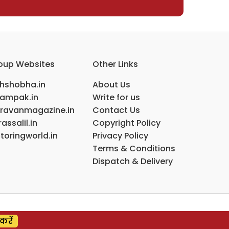
oup Websites
Other Links
ihshobha.in
About Us
ampak.in
Write for us
ravanmagazine.in
Contact Us
assalil.in
Copyright Policy
toringworld.in
Privacy Policy
Terms & Conditions
Dispatch & Delivery
करें