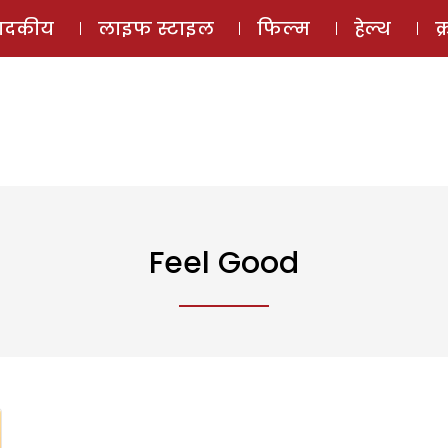
ई-मैगज़ीन
ऑडियो 
पादकीय
लाइफ स्टाइल
फिल्म
हेल्थ
क
Feel Good