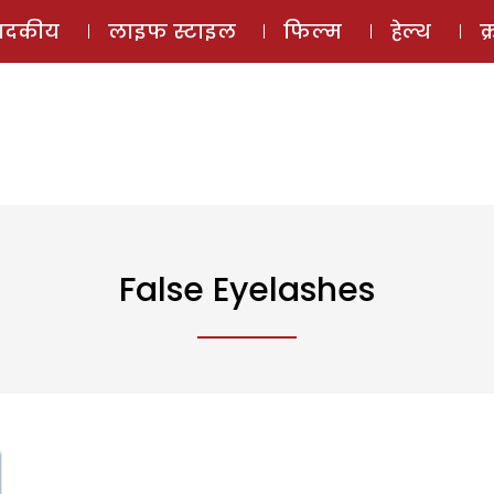
ई-मैगज़ीन
ऑडियो 
पादकीय
लाइफ स्टाइल
फिल्म
हेल्थ
क
False Eyelashes